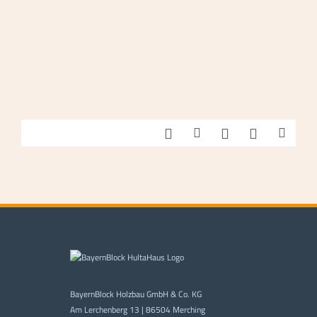
BayernBlock Holzbau GmbH & Co. KG
Am Lerchenberg 13 | 86504 Merching