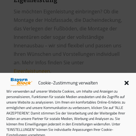
Sie möchten Eigenleistung einbringen? Ob die
Montage der Holzfassade, die Dacheindeckung,
das Verlegen der Fußböden, die Montage der
Innentüren oder sogar der vollständige
Innenausbau – wir sind flexibel und passen uns
Ihren Wünschen und Vorstellungen individuell
an. Mehr Infos finden Sie unter
Eigenleistungen
.
Cookie-Zustimmung verwalten
Wir verwenden auf unserer Website Cookies, um Inhalte und Anzeigen zu
personalisieren, Funktionen für soziale Medien anzubieten und die Zugriffe auf
unsere Website zu analysieren. Um Ihnen ein komfortables Online-Erlebnis zu
ermöglichen und unsere Kommunikation zu verbessern, klicken SIe auf "ALLE
AKZEPTIEREN". Damit stimmen Sie der Verarbeitung und der Weitergabe Ihrer
Daten an unsere Partner für soziale Medien, Werbung und Analysen zu. Sie
können Ihre Einwilligungen jederzeit in den Einstellungen widerrufen. Unter
"EINSTELLUNGEN" können Sie individuelle Anpassungen Ihrer Cookie-
Einstellungen vornehmen.