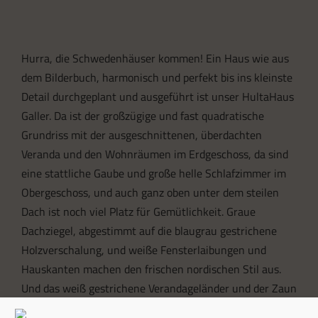
Hurra, die Schwedenhäuser kommen! Ein Haus wie aus
dem Bilderbuch, harmonisch und perfekt bis ins kleinste
Detail durchgeplant und ausgeführt ist unser HultaHaus
Galler. Da ist der großzügige und fast quadratische
Grundriss mit der ausgeschnittenen, überdachten
Veranda und den Wohnräumen im Erdgeschoss, da sind
eine stattliche Gaube und große helle Schlafzimmer im
Obergeschoss, und auch ganz oben unter dem steilen
Dach ist noch viel Platz für Gemütlichkeit. Graue
Dachziegel, abgestimmt auf die blaugrau gestrichene
Holzverschalung, und weiße Fensterlaibungen und
Hauskanten machen den frischen nordischen Stil aus.
Und das weiß gestrichene Verandageländer und der Zaun
um das Grundstück runden den Gesamteindruck ab.